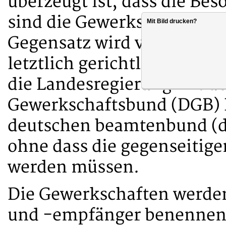
überzeugt ist, dass die Be
sind die Gewerkschaften ge
Mit Bild drucken?
Gegensatz wird von beiden 
letztlich gerichtlich geklä
die Landesregierung mit 
Gewerkschaftsbund (DGB)
deutschen beamtenbund (db
ohne dass die gegenseitig
werden müssen.
Die Gewerkschaften werd
und -empfänger benennen, 