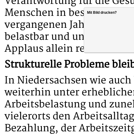
Verantwortung für die Ges
Menschen in besonders sen
Mit Bild drucken?
vergangenen Jahre haben e
belastbar und unverzichtba
Applaus allein reicht nicht
Strukturelle Probleme ble
In Niedersachsen wie auch
weiterhin unter erheblich
Arbeitsbelastung und zun
vielerorts den Arbeitsallt
Bezahlung, der Arbeitszeit