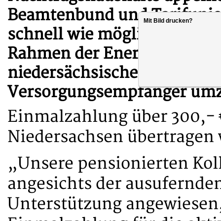
Beamtenbund und Tarifunion
Mit Bild drucken?
schnell wie möglich die ve
Rahmen der Energiekostenpa
niedersächsischen Versorg
Versorgungsempfänger umz
Einmalzahlung über 300,- 
Niedersachsen übertragen 
„Unsere pensionierten Kol
angesichts der ausufernden
Unterstützung angewiesen, 