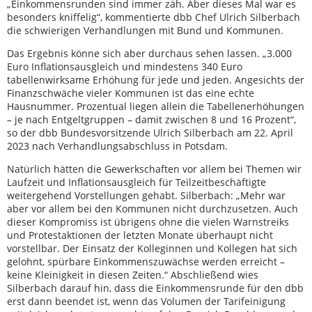
„Einkommensrunden sind immer zäh. Aber dieses Mal war es
besonders kniffelig“, kommentierte dbb Chef Ulrich Silberbach
die schwierigen Verhandlungen mit Bund und Kommunen.
Das Ergebnis könne sich aber durchaus sehen lassen. „3.000
Euro Inflationsausgleich und mindestens 340 Euro
tabellenwirksame Erhöhung für jede und jeden. Angesichts der
Finanzschwäche vieler Kommunen ist das eine echte
Hausnummer. Prozentual liegen allein die Tabellenerhöhungen
– je nach Entgeltgruppen – damit zwischen 8 und 16 Prozent“,
so der dbb Bundesvorsitzende Ulrich Silberbach am 22. April
2023 nach Verhandlungsabschluss in Potsdam.
Natürlich hätten die Gewerkschaften vor allem bei Themen wir
Laufzeit und Inflationsausgleich für Teilzeitbeschäftigte
weitergehend Vorstellungen gehabt. Silberbach: „Mehr war
aber vor allem bei den Kommunen nicht durchzusetzen. Auch
dieser Kompromiss ist übrigens ohne die vielen Warnstreiks
und Protestaktionen der letzten Monate überhaupt nicht
vorstellbar. Der Einsatz der Kolleginnen und Kollegen hat sich
gelohnt, spürbare Einkommenszuwächse werden erreicht –
keine Kleinigkeit in diesen Zeiten.“ Abschließend wies
Silberbach darauf hin, dass die Einkommensrunde für den dbb
erst dann beendet ist, wenn das Volumen der Tarifeinigung