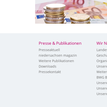
Presse & Publikationen
Wir N
Presseaktuell
Landes
niedersachsen magazin
Geschä
Weitere Publikationen
Organi
Downloads
Unsere
Pressekontakt
Weite
BWG B
Unsere
Unsere
Unsere