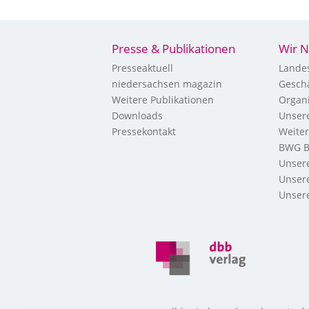
Presse & Publikationen
Wir N
Presseaktuell
Landes
niedersachsen magazin
Geschä
Weitere Publikationen
Organi
Downloads
Unsere
Pressekontakt
Weite
BWG B
Unsere
Unsere
Unsere