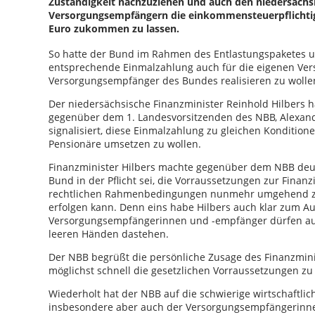
Zuständigkeit nachzuziehen und auch den niedersäch
Versorgungsempfängern die einkommensteuerpflichtig
Euro zukommen zu lassen.
So hatte der Bund im Rahmen des Entlastungspaketes 
entsprechende Einmalzahlung auch für die eigenen V
Versorgungsempfänger des Bundes realisieren zu wolle
Der niedersächsische Finanzminister Reinhold Hilbers 
gegenüber dem 1. Landesvorsitzenden des NBB, Alexande
signalisiert, diese Einmalzahlung zu gleichen Kondition
Pensionäre umsetzen zu wollen.
Finanzminister Hilbers machte gegenüber dem NBB deutl
Bund in der Pflicht sei, die Vorraussetzungen zur Finanzi
rechtlichen Rahmenbedingungen nunmehr umgehend zu
erfolgen kann. Denn eins habe Hilbers auch klar zum Au
Versorgungsempfängerinnen und -empfänger dürfen au
leeren Händen dastehen.
Der NBB begrüßt die persönliche Zusage des Finanzminis
möglichst schnell die gesetzlichen Vorraussetzungen zu
Wiederholt hat der NBB auf die schwierige wirtschaftlich
insbesondere aber auch der Versorgungsempfängerinn