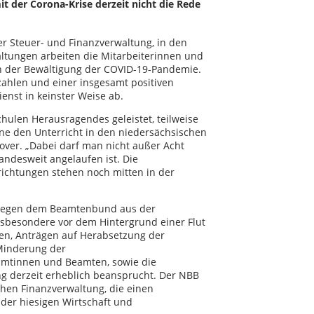
der Corona-Krise derzeit nicht die Rede
er Steuer- und Finanzverwaltung, in den
ltungen arbeiten die Mitarbeiterinnen und
an der Bewältigung der COVID-19-Pandemie.
ahlen und einer insgesamt positiven
enst in keinster Weise ab.
chulen Herausragendes geleistet, teilweise
äne den Unterricht in den niedersächsischen
over. „Dabei darf man nicht außer Acht
landesweit angelaufen ist. Die
richtungen stehen noch mitten in der
 liegen dem Beamtenbund aus der
nsbesondere vor dem Hintergrund einer Flut
en, Anträgen auf Herabsetzung der
 Minderung der
amtinnen und Beamten, sowie die
ng derzeit erheblich beansprucht. Der NBB
chen Finanzverwaltung, die einen
der hiesigen Wirtschaft und