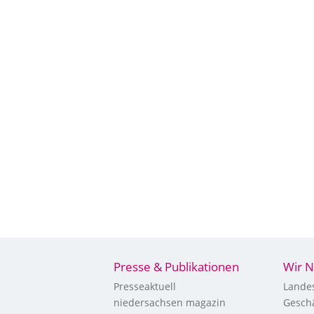
Presse & Publikationen
Wir N
Presseaktuell
Landes
niedersachsen magazin
Geschä