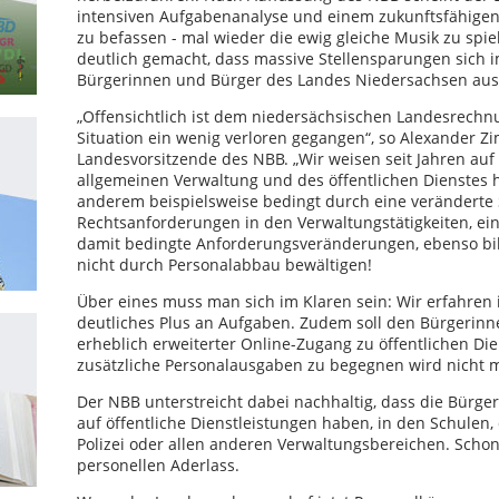
intensiven Aufgabenanalyse und einem zukunftsfähigen
zu befassen - mal wieder die ewig gleiche Musik zu spie
deutlich gemacht, dass massive Stellensparungen sich i
Bürgerinnen und Bürger des Landes Niedersachsen aus
„Offensichtlich ist dem niedersächsischen Landesrechnun
Situation ein wenig verloren gegangen“, so Alexander Zi
Landesvorsitzende des NBB. „Wir weisen seit Jahren au
allgemeinen Verwaltung und des öffentlichen Dienstes 
anderem beispielsweise bedingt durch eine veränderte S
Rechtsanforderungen in den Verwaltungstätigkeiten, e
damit bedingte Anforderungsveränderungen, ebenso bi
nicht durch Personalabbau bewältigen!
Über eines muss man sich im Klaren sein: Wir erfahren i
deutliches Plus an Aufgaben. Zudem soll den Bürgerinn
erheblich erweiterter Online-Zugang zu öffentlichen D
zusätzliche Personalausgaben zu begegnen wird nicht m
Der NBB unterstreicht dabei nachhaltig, dass die Bürg
auf öffentliche Dienstleistungen haben, in den Schule
Polizei oder allen anderen Verwaltungsbereichen. Scho
personellen Aderlass.