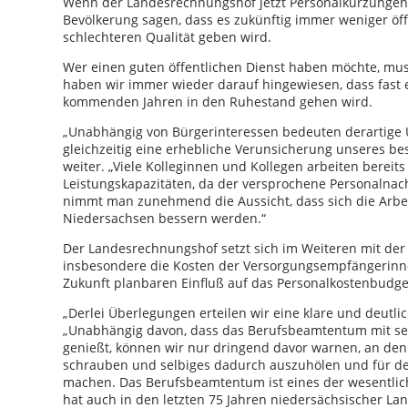
Wenn der Landesrechnungshof jetzt Personalkürzungen w
Bevölkerung sagen, dass es zukünftig immer weniger öff
schlechteren Qualität geben wird.
Wer einen guten öffentlichen Dienst haben möchte, muss 
haben wir immer wieder darauf hingewiesen, dass fast e
kommenden Jahren in den Ruhestand gehen wird.
„Unabhängig von Bürgerinteressen bedeuten derartige
gleichzeitig eine erhebliche Verunsicherung unseres b
weiter. „Viele Kolleginnen und Kollegen arbeiten bereits
Leistungskapazitäten, da der versprochene Personalnac
nimmt man zunehmend die Aussicht, dass sich die Arbei
Niedersachsen bessern werden.“
Der Landesrechnungshof setzt sich im Weiteren mit der 
insbesondere die Kosten der Versorgungsempfängerin
Zukunft planbaren Einfluß auf das Personalkostenbudg
„Derlei Überlegungen erteilen wir eine klare und deutlic
„Unabhängig davon, dass das Berufsbeamtentum mit se
genießt, können wir nur dringend davor warnen, an d
schrauben und selbiges dadurch auszuhölen und für de
machen. Das Berufsbeamtentum ist eines der wesentlic
hat auch in den letzten 75 Jahren niedersächsischer L