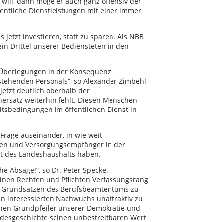
ill, dann möge er auch ganz offensiv der
entliche Dienstleistungen mit einer immer
jetzt investieren, statt zu sparen. Als NBB
in Drittel unserer Bediensteten in den
 Überlegungen in der Konsequenz
estehenden Personals“, so Alexander Zimbehl
 jetzt deutlich oberhalb der
hersatz weiterhin fehlt. Diesen Menschen
tsbedingungen im öffentlichen Dienst in
Frage auseinander, in wie weit
nen und Versorgungsempfänger in der
et des Landeshaushalts haben.
he Absage!“, so Dr. Peter Specke.
inen Rechten und Pflichten Verfassungsrang
en Grundsätzen des Berufsbeamtentums zu
n interessierten Nachwuchs unattraktiv zu
hen Grundpfeiler unserer Demokratie und
andesgeschichte seinen unbestreitbaren Wert