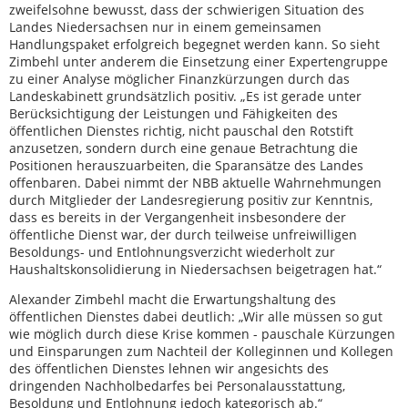
zweifelsohne bewusst, dass der schwierigen Situation des
Landes Niedersachsen nur in einem gemeinsamen
Handlungspaket erfolgreich begegnet werden kann. So sieht
Zimbehl unter anderem die Einsetzung einer Expertengruppe
zu einer Analyse möglicher Finanzkürzungen durch das
Landeskabinett grundsätzlich positiv. „Es ist gerade unter
Berücksichtigung der Leistungen und Fähigkeiten des
öffentlichen Dienstes richtig, nicht pauschal den Rotstift
anzusetzen, sondern durch eine genaue Betrachtung die
Positionen herauszuarbeiten, die Sparansätze des Landes
offenbaren. Dabei nimmt der NBB aktuelle Wahrnehmungen
durch Mitglieder der Landesregierung positiv zur Kenntnis,
dass es bereits in der Vergangenheit insbesondere der
öffentliche Dienst war, der durch teilweise unfreiwilligen
Besoldungs- und Entlohnungsverzicht wiederholt zur
Haushaltskonsolidierung in Niedersachsen beigetragen hat.“
Alexander Zimbehl macht die Erwartungshaltung des
öffentlichen Dienstes dabei deutlich: „Wir alle müssen so gut
wie möglich durch diese Krise kommen - pauschale Kürzungen
und Einsparungen zum Nachteil der Kolleginnen und Kollegen
des öffentlichen Dienstes lehnen wir angesichts des
dringenden Nachholbedarfes bei Personalausstattung,
Besoldung und Entlohnung jedoch kategorisch ab.“