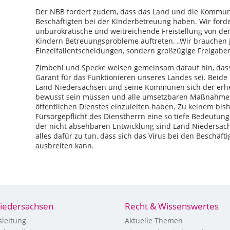
Der NBB fordert zudem, dass das Land und die Kommun
Beschäftigten bei der Kinderbetreuung haben. Wir fo
unbürokratische und weitreichende Freistellung von der 
Kindern Betreuungsprobleme auftreten. „Wir brauchen je
Einzelfallentscheidungen, sondern großzügige Freigabe
Zimbehl und Specke weisen gemeinsam darauf hin, dass 
Garant für das Funktionieren unseres Landes sei. Beide
Land Niedersachsen und seine Kommunen sich der erhe
bewusst sein müssen und alle umsetzbaren Maßnahmen
öffentlichen Dienstes einzuleiten haben. Zu keinem bish
Fürsorgepflicht des Dienstherrn eine so tiefe Bedeutung
der nicht absehbaren Entwicklung sind Land Nieders
alles dafür zu tun, dass sich das Virus bei den Beschäfti
ausbreiten kann.
15.03
iedersachsen
Recht & Wissenswertes
leitung
Aktuelle Themen