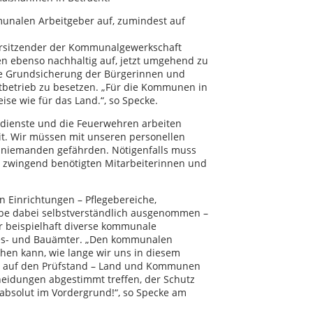
munalen Arbeitgeber auf, zumindest auf
Vorsitzender der Kommunalgewerkschaft
 ebenso nachhaltig auf, jetzt umgehend zu
die Grundsicherung der Bürgerinnen und
betrieb zu besetzen. „Für die Kommunen in
ise wie für das Land.“, so Specke.
sdienste und die Feuerwehren arbeiten
eit. Wir müssen mit unseren personellen
 niemanden gefährden. Nötigenfalls muss
t zwingend benötigten Mitarbeiterinnen und
 Einrichtungen – Pflegebereiche,
be dabei selbstverständlich ausgenommen –
 er beispielhaft diverse kommunale
des- und Bauämter. „Den kommunalen
hen kann, wie lange wir uns in diesem
d auf den Prüfstand – Land und Kommunen
idungen abgestimmt treffen, der Schutz
 absolut im Vordergrund!“, so Specke am