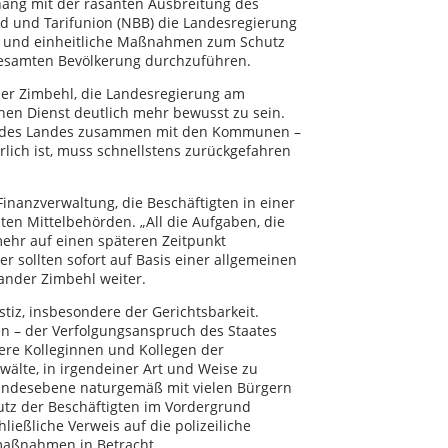
hang mit der rasanten Ausbreitung des
d und Tarifunion (NBB) die Landesregierung
 und einheitliche Maßnahmen zum Schutz
 gesamten Bevölkerung durchzuführen.
der Zimbehl, die Landesregierung am
hen Dienst deutlich mehr bewusst zu sein.
s des Landes zusammen mit den Kommunen –
rlich ist, muss schnellstens zurückgefahren
Finanzverwaltung, die Beschäftigten in einer
en Mittelbehörden. „All die Aufgaben, die
mehr auf einen späteren Zeitpunkt
r sollten sofort auf Basis einer allgemeinen
xander Zimbehl weiter.
stiz, insbesondere der Gerichtsbarkeit.
en – der Verfolgungsanspruch des Staates
sere Kolleginnen und Kollegen der
wälte, in irgendeiner Art und Weise zu
Landesebene naturgemäß mit vielen Bürgern
utz der Beschäftigten im Vordergrund
ießliche Verweis auf die polizeiliche
tmaßnahmen in Betracht.