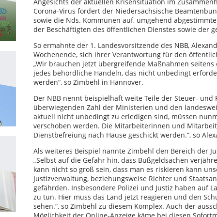
Angesichts der aktuellen Krisensituation im Zusammen
Corona-Virus fordert der Niedersächsische Beamtenbun
sowie die Nds. Kommunen auf, umgehend abgestimmte
der Beschäftigten des öffentlichen Dienstes sowie der
So ermahnte der 1. Landesvorsitzende des NBB, Alexan
Wochenende, sich ihrer Verantwortung für den öffentlic
„Wir brauchen jetzt übergreifende Maßnahmen seiten
jedes behördliche Handeln, das nicht unbedingt erforde
werden“, so Zimbehl in Hannover.
Der NBB nennt beispielhaft weite Teile der Steuer- und 
überwiegenden Zahl der Ministerien und den landesweit
aktuell nicht unbedingt zu erledigen sind, müssen nun
verschoben werden. Die Mitarbeiterinnen und Mitarbeite
Dienstbefreiung nach Hause geschickt werden.“, so Ale
Als weiteres Beispiel nannte Zimbehl den Bereich der Ju
„Selbst auf die Gefahr hin, dass Bußgeldsachen verjähr
kann nicht so groß sein, dass man es riskieren kann un
Justizverwaltung, beziehungsweise Richter und Staatsan
gefährden. Insbesondere Polizei und Justiz haben auf 
zu tun. Hier muss das Land jetzt reagieren und den Sch
sehen.“, so Zimbehl zu diesem Komplex. Auch der ausschl
Möglichkeit der Online-Anzeige käme bei diesen Sofor