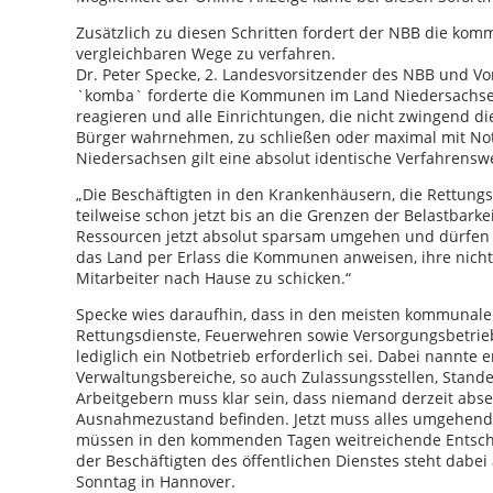
Zusätzlich zu diesen Schritten fordert der NBB die kom
vergleichbaren Wege zu verfahren.
Dr. Peter Specke, 2. Landesvorsitzender des NBB und 
`komba` forderte die Kommunen im Land Niedersachsen
reagieren und alle Einrichtungen, die nicht zwingend 
Bürger wahrnehmen, zu schließen oder maximal mit Not
Niedersachsen gilt eine absolut identische Verfahrenswe
„Die Beschäftigten in den Krankenhäusern, die Rettung
teilweise schon jetzt bis an die Grenzen der Belastbark
Ressourcen jetzt absolut sparsam umgehen und dürfen
das Land per Erlass die Kommunen anweisen, ihre nich
Mitarbeiter nach Hause zu schicken.“
Specke wies daraufhin, dass in den meisten kommunalen
Rettungsdienste, Feuerwehren sowie Versorgungsbetrie
lediglich ein Notbetrieb erforderlich sei. Dabei nannte
Verwaltungsbereiche, so auch Zulassungsstellen, Stan
Arbeitgebern muss klar sein, dass niemand derzeit abse
Ausnahmezustand befinden. Jetzt muss alles umgehen
müssen in den kommenden Tagen weitreichende Entsche
der Beschäftigten des öffentlichen Dienstes steht dabei
Sonntag in Hannover.