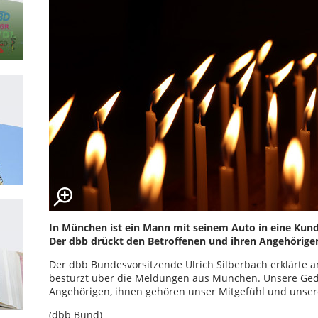
In München ist ein Mann mit seinem Auto in eine Kund
Der dbb drückt den Betroffenen und ihren Angehörigen
Der dbb Bundesvorsitzende Ulrich Silberbach erklärte am 
bestürzt über die Meldungen aus München. Unsere Ged
Angehörigen, ihnen gehören unser Mitgefühl und unsere 
(dbb Bund)