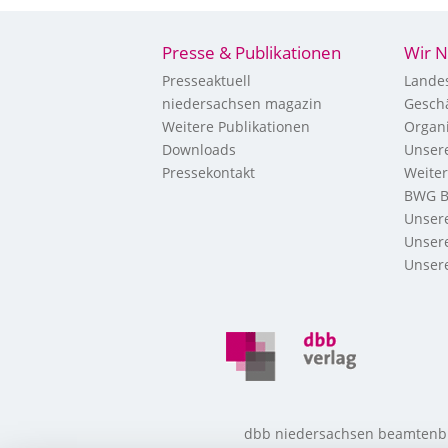
Presse & Publikationen
Wir N
Presseaktuell
Landes
niedersachsen magazin
Geschä
Weitere Publikationen
Organi
Downloads
Unsere
Pressekontakt
Weite
BWG B
Unsere
Unsere
Unsere
dbb niedersachsen beamtenbund