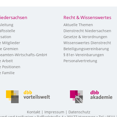
iedersachsen
Recht & Wissenswertes
leitung
Aktuelle Themen
ftsstelle
Dienstrecht Niedersachsen
sation
Gesetze & Verordnungen
 Mitglieder
Wissenswertes Dienstrecht
re Gremien
Beteiligungsvereinbarung
eamten-Wirtschafts-GmbH
§ 81er-Vereinbarungen
 Arbeit
Personalvertretung
 Positionen
 Familie
Kontakt
Impressum
Datenschutz
 und tarifunion • Raffaelstraße 4 • 30177 Hannover • Tel.: 0511