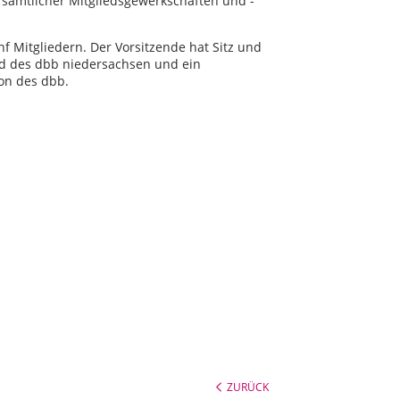
 sämtlicher Mitgliedsgewerkschaften und -
f Mitgliedern. Der Vorsitzende hat Sitz und
d des dbb niedersachsen und ein
on des dbb.
ZURÜCK