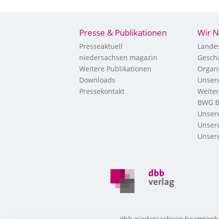
Presse & Publikationen
Wir N
Presseaktuell
Landes
niedersachsen magazin
Geschä
Weitere Publikationen
Organi
Downloads
Unsere
Pressekontakt
Weite
BWG B
Unsere
Unsere
Unsere
dbb niedersachsen beamtenbund